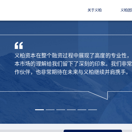
关于义柏
义柏团