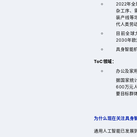
2022
杂工序、
装产线等
代人类劳
目前全球
2030年
具身智能
ToC领域：
办公及家
据国家统
600万元
要目标群
为什么现在关注具身
通用人工智能已发展