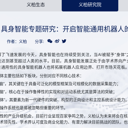
义柏生态
义柏研究院
｜具身智能专题研究：开启智能通用机器人
作者：义柏
分享:
得了飞速发展的今天，具身智能也在持续受到关注，当AI被赋予“身体
能达到甚至超过人类的水平。目前，具身智能发展正处于由学术界向产
景通用性的具身智能机器人也将拓展机器人应用边界、打开市场天花板
体主要包括如下板块，分别对应不同核心技术：
大脑”，其关键在于具备可泛化的模型框架及可规模化的数据采集能力；
小脑”，核心在于操作鲁棒性的实现和对运动系统尤其是算法的突破；
身体”，其要素为新一代硬件的突破、构型的正向设计和主控系统设计能力
操作系统也是易被忽略但重要的环节。
性的产业升级机会，目前行业呈现百家争鸣之势，义柏认为未来将会在核
术领先性、学术界认可度及商业化能力、有潜力解决目前挑战的团队，也