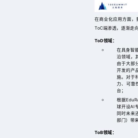
在商业化应用方面，我
ToC端渗透，逐渐走
ToD领域：
在具身智
沿领域，
由于大部
开发的产
施。对于
力、可靠
台；
根据Edu
球开设A
同时未来
部门）带
ToB领域：