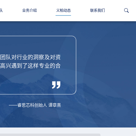
队
业务介绍
义柏动态
联系我们
义柏资本在短时间内帮
准对市场节奏的把握令
场合作伙伴，感谢义柏