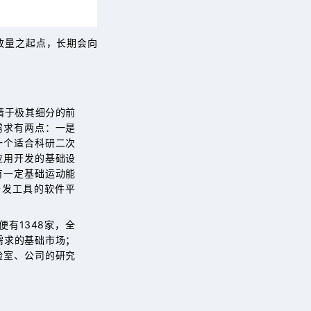
模放量之起点，长期会向
精于极其细分的前
需求有两点：一是
一个适合科研二次
应用开发的基础设
有一定基础运动能
开发工具的软件平
便有1348家，全
需求的基础市场；
验室、公司的研究