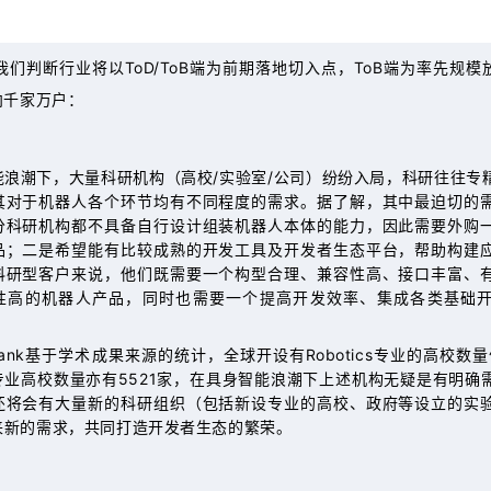
们判断行业将以ToD/ToB端为前期落地切入点，ToB端为率先规
向千家万户：
能浪潮下，大量科研机构（高校/实验室/公司）纷纷入局，科研往往专
其对于机器人各个环节均有不同程度的需求。据了解，其中最迫切的
分科研机构都不具备自行设计组装机器人本体的能力，因此需要外购
品；二是希望能有比较成熟的开发工具及开发者生态平台，帮助构建
科研型客户来说，他们既需要一个构型合理、兼容性高、接口丰富、
性高的机器人产品，同时也需要一个提高开发效率、集成各类基础
Rank基于学术成果来源的统计，全球开设有Robotics专业的高校数量
I专业高校数量亦有5521家，在具身智能浪潮下上述机构无疑是有明确
还将会有大量新的科研组织（包括新设专业的高校、政府等设立的实
来新的需求，共同打造开发者生态的繁荣。