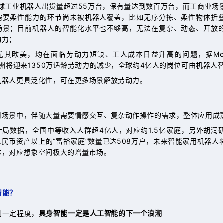
年全球工业机器人出货量超过55万台，保有量达到数百万台，而工商业场
需要柔性能力的环节尚未被机器人覆盖，比如无序分拣、柔性物体折
场景；目前机器人的智能化水平也不够高，无法在复杂、动态、开放
动力；
尤其欧美，均在面临劳动力短缺、工人成本日益升高的问题，据Mcki
欧洲将迎来1350万适龄劳动力的减少，全球约4亿人的岗位可由机器人
机器人更具泛化性，可在更多场景解放劳动力。
用场景中，伴随大量需要情感交互、复杂动作操作的需求，整体应用成
计局数据，全国中等收入人群超4亿人，对应约1.5亿家庭，另外胡润
人民币资产以上的“富裕家庭”数量已达508万户，未来智能家用机器
体，对应想象空间极大的增量市场。
智能？
到一定程度，
具身智能一定是人工智能的下一个浪潮