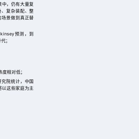
景中，仍有大量复
叠、复杂装配、整
的场景做到真正替
nsey预测，到
替代；
熟度相对低；
研究院统计，中国
人将以这些家庭为主