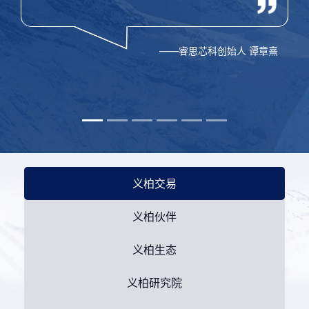
——睿思芯科创始人 谭章熹
义柏交易
义柏伙伴
义柏生态
义柏研究院