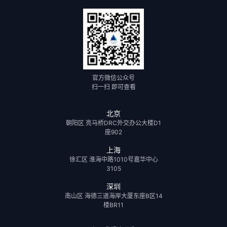
官方微信公众号
扫一扫 即可查看
北京
朝阳区 亮马桥DRC外交办公大楼D1
座902
上海
徐汇区 淮海中路1010号嘉华中心
3105
深圳
南山区 海德三道海岸大厦东座B区14
楼BR11