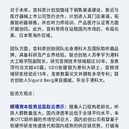
对于未来，音科思计划加强线下销售渠道建设，新近与
医疗器械上市公司签约合作，计划进入其门店渠道，拓
展助听器销售，并在听力师培训、产品医疗认证等方面
开展协同。此外，音科思将在站稳国内市场后，布局北
美、日本等海外区域。
团队方面，音科思创始团队出身港科大及国际助听器品
牌，具备科研及产业界经验。联合创始人苏孝宇为港科
大工程学院副院长，研究音频技术领域超过30年，发表
顶刊论文超40篇；CEO张健钢为港科大硕士，音频领
域研发经验近15年，发表数篇论文并拥有多项专利；联
合创始人Sigurd Berg来自挪威，毕业于港科大。
投资方观点：
顺禧资本投资总监赵云表示：
随着人口结构老龄化，听
损人群数量庞大，国内渗透率远低于全球平均水平，未
来OTC助听器的市场空间巨大，国内初创公司有望基于
软硬件研发快速迭代和国内成熟的供应链优势，打破海