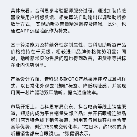
具体来看，音科思参考验配师服务过程，通过加装传感
器收集用户听感反馈、相关算法自动输出以调整助听参
数等方式， 实现助听器音量精准调控及降噪。此外，也
通过APP远程验配作为补充。
基于算法能力及持续弹性定制属性，音科思助听器产品
价格维持在千元级，相较进口品牌价格优势明显；同
时，助听器常见的售后问题也得到改善，退货率等指标
在业内优势明显。
产品设计方面，音科思多款OTC产品采用挂脖式耳机样
式，以日常化外观去“残障”标签、降低病耻感，并实现
用同一芯片驱动双耳助听，提高通信效率。
市场开拓上，音科思布局京东、抖音电商等线上销售渠
道，短期内成为平台销量头部产品；并开拓眼镜连锁品
牌门店等特色线下销售渠道，利用其与目标客群重合度
高等优势，创造75%成交转化率。“在日本，约15%的助
听器销售都来自眼镜店。”张健钢表示。