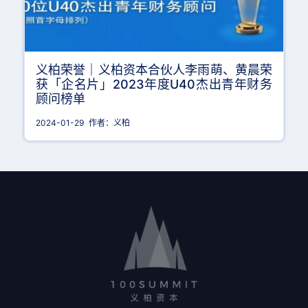
义柏荣誉｜义柏资本合伙人李雨萌、黄晨荣
获「企名片」2023年度U40杰出青年财务
顾问榜单
2024-01-29
作者：义柏