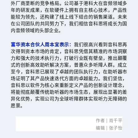
外厂商垄断的竞争格局。公司基于港科大在音频领域多
年的研发成果，在软硬件上拥有自主核心技术，产品性
能较为领先，还构建了线上线下结合的销售渠道。未来
在公司团队的共同努力下，我们相信音科思将成长为国
内音频领域的头部企业。
富华资本合伙人周本宜表示：
我们很高兴看到音科思再
次得到资本市场的肯定，音科思凭借其精准的市场洞察
力和强大的技术执行力，打破行业既有壁垒，推出顛覆
式的创新高效助听解决方案，普惠众多听障人群。成立
至今，音科思已展现了卓越的团队执行力，在助听器市
场证明了其产品快速迭代方面的卓越能力。我们坚信，
音科思以软件为核心來重新定义产品的创新设计理念，
将能彻底颠覆传统助听器的市场生态，展现出显著的差
异化优势，实现公司为全球听障群体实现听力无障碍的
愿景。
作者
|
肖千平
编辑
|
张子怡