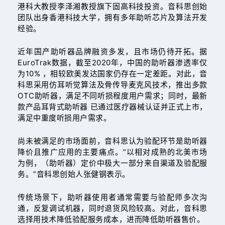
港科大教授李泽湘教授旗下固高科技投资。音科思创始
团队出身香港科技大学，拥有多年助听芯片及算法开发
经验。
近年国产助听器品牌融资多发，且市场仍待开拓。据
EuroTrak数据，截至2020年，中国的助听器渗透率仅
为10% ，相较欧美发达国家仍存在一定差距。对此，音
科思采用仿耳听觉算法及骨传导麦克风技术，推出多款
OTC助听器，满足不同听损程度用户需求；同时，最新
款产品耳背式助听器 已通过医疗器械认证并正式上市，
满足中重度听损用户需求。
尚未被满足的市场面前，音科思认为验配环节是助听器
降价且推广应用的主要痛点。“以相对成熟的北美市场
为例，（助听器）定价中极大一部分来自渠道及验配服
务。”音科思创始人张健钢表示。
传统场景下，助听器使用者通常需要与验配师多次沟
通，反复调试机器，同时退货风险较高。对此，音科思
选择用技术降低验配服务成本，进而降低助听器售价。