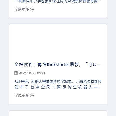
一家聚焦中小学包括正课在内的全场景体育教育服务
商，面向学校提供包含“课程+设备+SaaS+师资”的标
了解更多
准化课程解决方案，创始团队在体育&教育行业拥有深
厚的经验和资源积累，产品已经成功落地一线城市的众
多知名学校。
义柏伙伴丨再造Kickstarter爆款，「可以科
技」新品Loona有望夺消费机器人众筹历史销冠
2022-10-25 09:21
8月开始，机器人赛道突然热了起来。 小米抢先特斯拉
发布了首款全尺寸两足仿生机器人——
CyberOne。 亚马逊在 17 亿美元收购扫地机器人鼻祖
了解更多
iRobot 之后不久，终于推出了一款可以在家中漫游的
两轮机器人 Astro，售价高达1450美元。 特斯拉的擎
天柱Optimus原型机如期亮相，虽然离过高的期望值还
有些距离