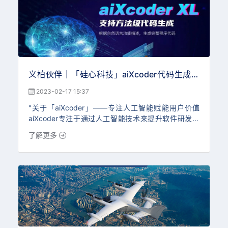
振忠曾在Goog
义柏伙伴｜「硅心科技」aiXcoder代码生成大
模型开放API接口，吸引众多开发者展现真正能
2023-02-17 15:37
力
"关于「aiXcoder」——专注人工智能赋能用户价值
aiXcoder专注于通过人工智能技术来提升软件研发的
效率和代码质量，长期以来面向金融、军工、科技等领
了解更多
域企业提供国内领先的AIGC代码生成技术以及一站式
智能化软件开发解决方案，包括代码编写、代码搜索、
代码检测、代码修复等。目前aiXcoder智能编程产品
已在多个国际