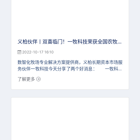
义柏伙伴丨双喜临门！一牧科技荣获全国农牧渔
业丰收奖一等奖，并入选2022亚太区Top10精
2022-10-17 16:10
准农业解决方案提供商
数智化牧场专业解决方案提供商，义柏长期资本市场服
务伙伴一牧科技今天分享了两个好消息： 一牧科技
和吉林大学等合作单位共同申报的“基于数智化云平台
了解更多
的奶牛提质增效关键技术示范与推广”项目荣获2019-
2021年度全国农牧渔业丰收奖一等奖。 “全国农牧
渔业丰收奖是农业领域级别最高奖项 ，始于1987年，
经国