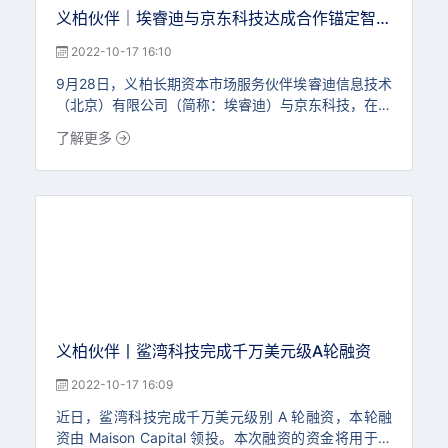
义柏伙伴｜埃睿迪与京东科技达成合作锚定智慧
水务新航道
2022-10-17 16:10
9月28日，义柏长期资本市场服务伙伴埃睿迪信息技术
（北京）有限公司（简称：埃睿迪）与京东科技，在京
举行合作签约仪式。双方致力于在智慧水务、数字双碳
了解更多
等领域形成生态合力，共谱产业数字化转型新篇章。活
动现场，埃睿迪董事长吴奇锋，埃睿迪副总裁兼研究院
院长黄涛，埃睿迪副总裁兼硬件负责人邹峘浩，京东集
团副总裁、京东科技数字城市群总
义柏伙伴丨鲨湾科技完成千万美元级A轮融资
2022-10-17 16:09
近日，鲨湾科技完成千万美元级别 A 轮融资，本轮融
资由 Maison Capital 领投。本次融资的资金将用于扩