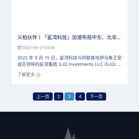
义柏伙伴丨「鲨湾科技」加速布局中东、北非、
东南亚等地市场
2022-09-21 03:45
2022 年 9 月 15 日，鲨湾科技与阿联酋哈伊马角王室
成员领导的投资集团 SJQ Investments LLC (SJQ) 及
马来西亚大型制造业集团公司 EP Manufacturing Bhd
了解更多
(EPMB) 在哈伊马角王宫签订战略合作协议，共同开拓
中东、南亚和北非部分国家的新能源摩托车市场，同时
三方计划将在哈
上一页
2
3
4
下一页