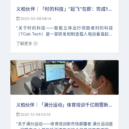
义柏伙伴｜「时的科技」“起飞”在即：完成1亿
人民币Pre-A轮融资，将继续加强研发
2023-02-08 08:14
"关于时的科技——智能立体出行领跑者时的科技
（TCab Tech）是一家研发和制造载人电动垂直起降
飞行器（eVTOL）的高科技企业。由一群坚信立体交
了解更多
通能进入到大众日常生活的践行者创办。依托安全可靠
的航空技术和智能算法，我们致力于打造绿色可持续的
数字化立体交通生态圈，为社会提供安全便捷的空中出
行服务。“时的”意为时间的士
义柏伙伴｜「满分运动」体育培训千亿刚需新市
场的颠覆者
2022-12-06 03:19
"关于满分运动——体育培训新市场颠覆者 满分运动是