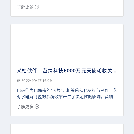
充研发团队、提高工厂产能，加快市场布局及生态建
了解更多
设。下一轮融资将由义柏资本担任独家财务顾问。
企业将在青岛西海岸新区建设全球首座蓝鲨超级工
厂，同时设立鲨湾中国总部，以及智能摩托创新研究院
和轻型交通
义柏伙伴丨莒纳科技5000万元天使轮收关，
100MW中试线启动
2022-10-17 16:09
电极作为电解槽的“芯片”，相关的催化材料与制作工艺
对水电解制氢的系统效率产生了决定性的影响。莒纳科
技作为新一代绿氢电极材料与解决方案供应商，在完成
了解更多
数千万级的天使轮融资后，火速落地首条百兆瓦碱液电
极中试产线，快速实现成果转化，抢占市场先机。制氢
端热度持续走高，政策催动绿氢驶入快车道 氢能在
全球能源转型、实现碳中