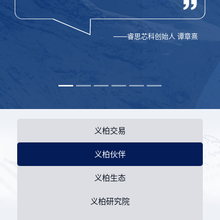
——睿思芯科创始人 谭章熹
义柏交易
义柏伙伴
义柏生态
义柏研究院