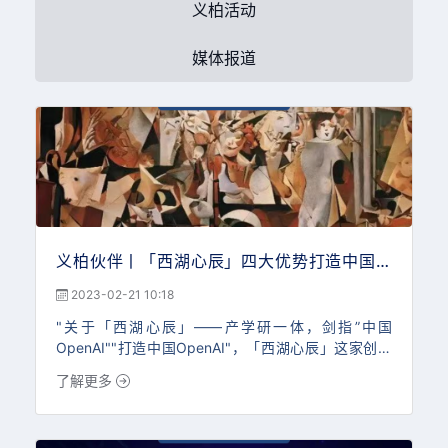
义柏活动
媒体报道
义柏伙伴丨「西湖心辰」四大优势打造中国版
ChatGPT
2023-02-21 10:18
"关于「西湖心辰」——产学研一体，剑指”中国
OpenAI""打造中国OpenAI"，「西湖心辰」这家创立
时间不到两年的小公司怎么敢夸下海口？ 相比于国内
了解更多
的其他创业团队，心辰具有以下四大优势：1、在大模
型的研究和商业化落地要早一年。积累了超过百万的用
户，并训练出了匹敌GPT3.5的模型RIO。2、创始人蓝